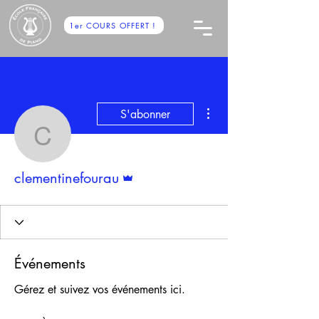
1er COURS OFFERT !
Plus d'actions
S'abonner
clementinefourau
Administrateur
clementinefourau
Événements
Gérez et suivez vos événements ici.