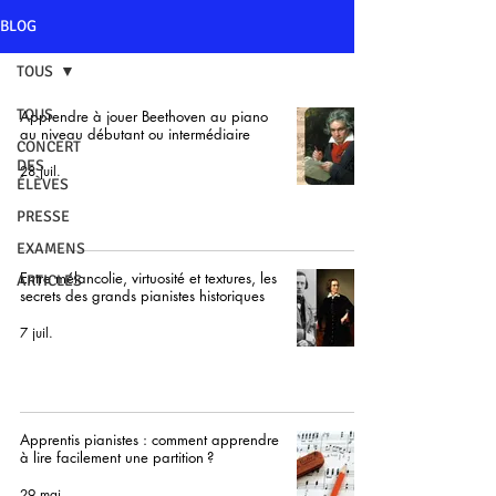
BLOG
TOUS
TOUS
Apprendre à jouer Beethoven au piano
au niveau débutant ou intermédiaire
CONCERT
DES
28 juil.
ÉLÈVES
PRESSE
EXAMENS
Entre mélancolie, virtuosité et textures, les
ARTICLES
secrets des grands pianistes historiques
7 juil.
Apprentis pianistes : comment apprendre
à lire facilement une partition ?
29 mai