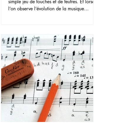
simple jeu de touches et de feutres. Et lorsque
l’on observe l’évolution de la musique
occidentale, et du piano en particulier, une
question se fait jour : qui sont les plus grands
pianistes classiques ? Si la réponse dépend
des sensibilités de chacun, trois figures
incontournables se détachent par leur génie
révolutionnaire, ayant redéfini à la fois
l’écriture et l’interprétation instrumentale :
Frédéric Chopin, Franz Liszt et Claud