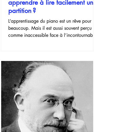
apprendre à lire facilement une
partition ?
L’apprentissage du piano est un rêve pour
beaucoup. Mais il est aussi souvent perçu
comme inaccessible face à l’incontournable
étape du déchiffrage des partitions. Pourtant,
la musique est un langage comme un autre :
une fois l’alphabet maîtrisé, les phrases se
forment naturellement. Que vous souhaitiez
jouer du classique, du jazz ou de la pop,
apprendre à lire une partition pour piano est
la clé de votre autonomie et de votre plaisir
de jouer. Découvrez une méthode simple po