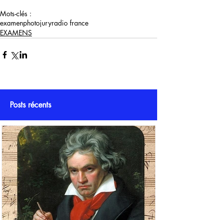
Mots-clés :
examen
photo
jury
radio france
EXAMENS
Posts récents