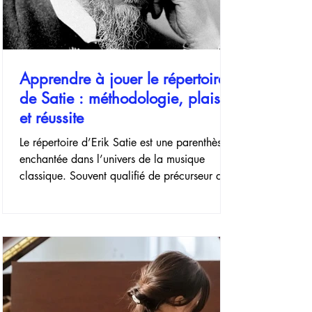
Apprendre à jouer le répertoire
de Satie : méthodologie, plaisir
et réussite
Le répertoire d’Erik Satie est une parenthèse
enchantée dans l’univers de la musique
classique. Souvent qualifié de précurseur du
minimalisme ou rattaché au mouvement
impressionniste, ce compositeur iconoclaste a
laissé derrière lui une œuvre dont la
simplicité apparente cache une exigence
redoutable. Pour beaucoup d’amateurs,
apprendre à jouer Erik Satie au piano
représente une porte d’entrée idéale vers la
musique moderne, à condition de disposer