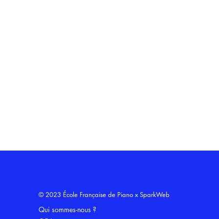
© 2023 École Française de Piano x
SparkWeb
Qui sommes-nous ?