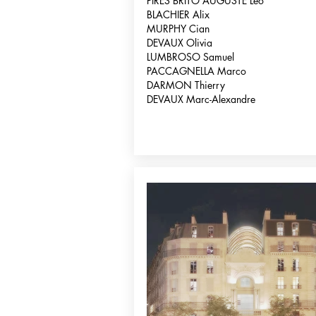
PIRES BRITO AUGUSTE Léo
BLACHIER Alix
MURPHY Cian
DEVAUX Olivia
LUMBROSO Samuel
PACCAGNELLA Marco
DARMON Thierry
DEVAUX Marc-Alexandre